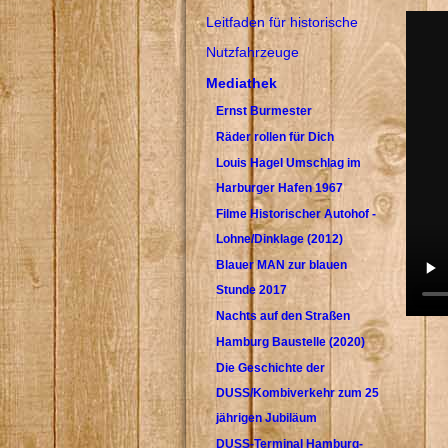
Leitfaden für historische
Nutzfahrzeuge
Mediathek
Ernst Burmester
Räder rollen für Dich
Louis Hagel Umschlag im
Harburger Hafen 1967
Filme Historischer Autohof -
Lohne/Dinklage (2012)
Blauer MAN zur blauen
Stunde 2017
Nachts auf den Straßen
Hamburg Baustelle (2020)
Die Geschichte der
DUSS/Kombiverkehr zum 25
jährigen Jubiläum
DUSS-Terminal Hamburg-