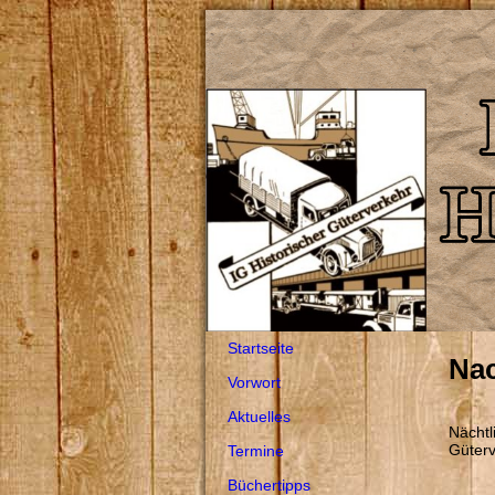
Startseite
Nac
Vorwort
Aktuelles
Nächtl
Güterv
Termine
Büchertipps