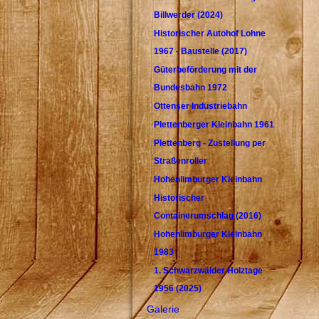
Billwerder (2024)
Historischer Autohof Lohne
1967 - Baustelle (2017)
Güterbeförderung mit der
Bundesbahn 1972
Ottenser Industriebahn
Plettenberger Kleinbahn 1961
Plettenberg - Zustellung per
Straßenroller
Hohenlimburger Kleinbahn
Historischer
Containerumschlag (2016)
Hohenlimburger Kleinbahn
1983
1. Schwarzwälder Holztage
1956 (2025)
Galerie