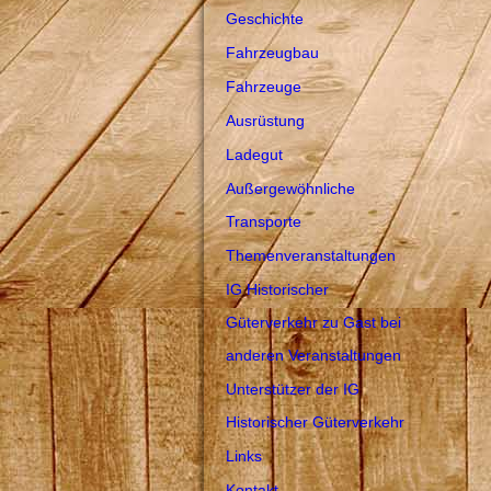
Geschichte
Fahrzeugbau
Fahrzeuge
Ausrüstung
Ladegut
Außergewöhnliche
Transporte
Themenveranstaltungen
IG Historischer
Güterverkehr zu Gast bei
anderen Veranstaltungen
Unterstützer der IG
Historischer Güterverkehr
Links
Kontakt