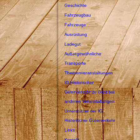
Geschichte
Fahrzeugbau
Fahrzeuge
Ausrüstung
Ladegut
Außergewöhnliche
Transporte
Themenveranstaltungen
IG Historischer
Güterverkehr zu Gast bei
anderen Veranstaltungen
Unterstützer der IG
Historischer Güterverkehr
Links
Kontakt