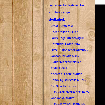
Leitfaden für historische
Nutzfahrzeuge
Mediathek
Ernst Burmester
Räder rollen für Dich
Louis Hagel Umschlag im
Harburger Hafen 1967
Filme Historischer Autohof -
Lohne/Dinklage (2012)
Blauer MAN zur blauen
Stunde 2017
Nachts auf den Straßen
Hamburg Baustelle (2020)
Die Geschichte der
DUSS/Kombiverkehr zum 25
jährigen Jubiläum
DUSS-Terminal Hamburg-