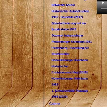
Billwerder (2024)
Historischer Autohof Lohne
1967 - Baustelle (2017)
Güterbeförderung mit der
Bundesbahn 1972
Ottenser Industriebahn
Plettenberger Kleinbahn 1961
Plettenberg - Zustellung per
Straßenroller
Hohenlimburger Kleinbahn
Historischer
Containerumschlag (2016)
Hohenlimburger Kleinbahn
1983
1. Schwarzwälder Holztage
1956 (2025)
Galerie