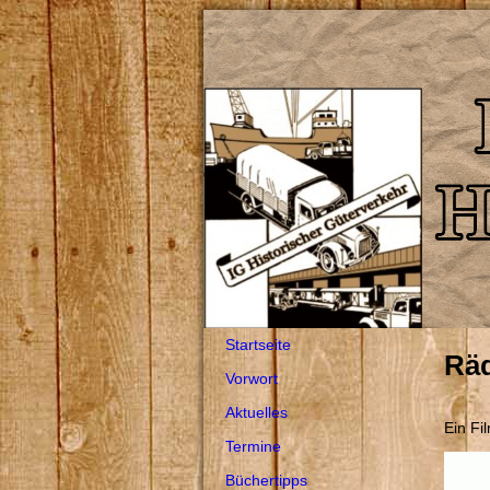
Startseite
Räd
Vorwort
Aktuelles
Ein Fi
Termine
Büchertipps