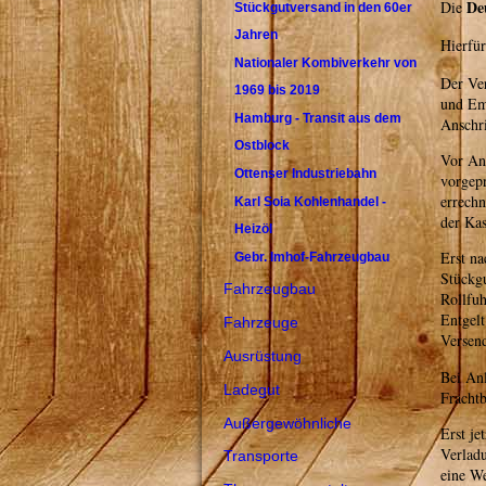
De
Die
Stückgutversand in den 60er
Jahren
Hierfür
Nationaler Kombiverkehr von
Der Ve
1969 bis 2019
und Emp
Hamburg - Transit aus dem
Anschr
Ostblock
Vor An
Ottenser Industriebahn
vorgepr
errechn
Karl Soia Kohlenhandel -
der Kas
Heizöl
Erst na
Gebr. Imhof-Fahrzeugbau
Stückgu
Fahrzeugbau
Rollfuh
Entgel
Fahrzeuge
Versend
Ausrüstung
Bei An
Ladegut
Frachtb
Außergewöhnliche
Erst je
Verlad
Transporte
eine W