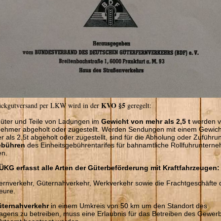
KVO §5
ückgutversand per LKW wird in der
geregelt:
üter und Teile von Ladungen im
Gewicht von mehr als 2,5 t
werden 
ehmer abgeholt oder zugestellt. Werden Sendungen mit einem Gewich
r als 2,5t abgeholt oder zugestellt, sind für die Abholung oder Zuführu
ebühren
des Einheitsgebührentarifes für bahnamtliche Rollfuhruntern
en.
ÜKG erfasst alle Arten der Güterbeförderung mit Kraftfahrzeugen:
ernverkehr, Güternahverkehr, Werkverkehr sowie die Frachtgeschäfte 
eure.
ternahverkehr
in einem Umkreis von 50 km um den Standort des
agens zu betreiben, muss eine Erlaubnis für das Betreiben des Gewer