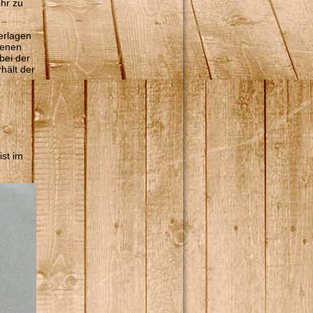
hr zu
terlagen
senen
bei der
hält der
ist im