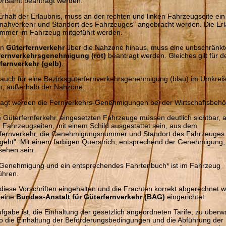
rtsamt beantragt werden.
rhalt der Erlaubnis, muss an der rechten und linken Fahrzeugseite ein
nahverkehr und Standort des Fahrzeuges" angebracht werden. Die Erl
mmer im Fahrzeug mitgeführt werden.
en
Güterfernverkehr
über die Nahzone hinaus, muss eine unbschränkt
fernverkehrsgenehmigung (rot)
beantragt werden. Gleiches gilt für d
fernverkehr (gelb)
.
t auch für eine Bezirksgüterfernverkehrsgenehmigung (blau) im Umkrei
, außerhalb der Nahzone.
agt werden die Fernverkehrs-Genehmigungen bei der Wirtschaftsbehö
m Güterfernferkehr, eingesetzten Fahrzeuge müssen deutlich sichtbar, 
 Fahrzeugseiten, mit einem Schild ausgestattet sein, aus dem
rfernverkehr, die Genehmigungsnummer und Standort des Fahrzeuges
geht". Mit einem farbigen Querstrich, entsprechend der Genehmigung
sehen sein.
Genehmigung und ein entsprechendes Fahrtenbuch* ist im Fahrzeug
ühren.
diese Vorschriften eingehalten und die Frachten korrekt abgerechnet 
 eine
Bundes-Anstalt für Güterfernverkehr (BAG)
eingerichtet.
ufgabe ist, die Einhaltung der gesetzlich angeordneten Tarife, zu über
 die Einhaltung der Beförderungsbedingungen und die Abführung der