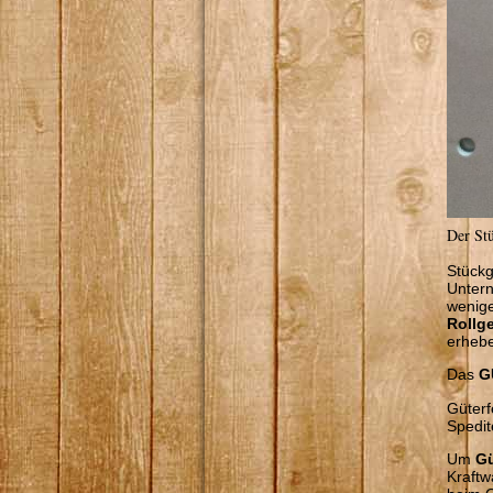
Der St
Stückg
Untern
wenige
Rollg
erheb
Das
G
Güterf
Spedit
Um
Gü
Kraftw