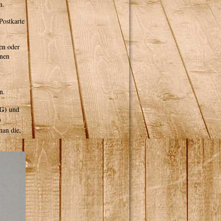
n.
Postkarte
en oder
inen
n.
KG)
und
)
man die,