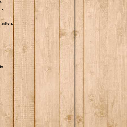
e.
in
hriften.
in