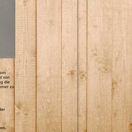
vom
t von
ng die
ehmer zu
der
bes,