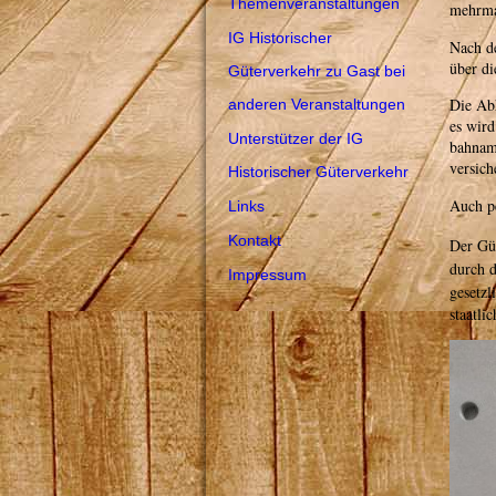
Themenveranstaltungen
mehrma
IG Historischer
Nach d
über di
Güterverkehr zu Gast bei
Die Abh
anderen Veranstaltungen
es wird
Unterstützer der IG
bahnamt
versich
Historischer Güterverkehr
Auch p
Links
Kontakt
Der Gü
durch d
Impressum
gesetzl
staatli