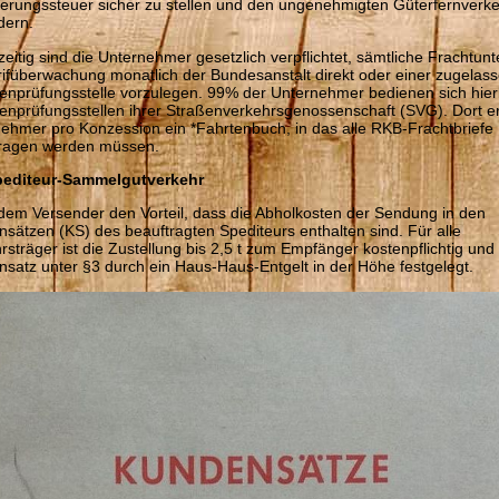
erungssteuer sicher zu stellen und den ungenehmigten Güterfernverke
dern.
zeitig sind die Unternehmer gesetzlich verpflichtet, sämtliche Frachtun
rifüberwachung monatlich der Bundesanstalt direkt oder einer zugelas
enprüfungsstelle vorzulegen. 99% der Unternehmer bedienen sich hier
enprüfungsstellen ihrer Straßenverkehrsgenossenschaft (SVG). Dort er
ehmer pro Konzession ein *Fahrtenbuch, in das alle RKB-Frachtbriefe
tragen werden müssen.
pediteur-Sammelgutverkehr
 dem Versender den Vorteil, dass die Abholkosten der Sendung in den
sätzen (KS) des beauftragten Spediteurs enthalten sind. Für alle
rsträger ist die Zustellung bis 2,5 t zum Empfänger kostenpflichtig und 
satz unter §3 durch ein Haus-Haus-Entgelt in der Höhe festgelegt.