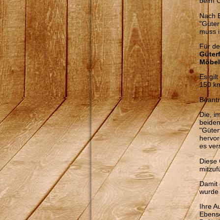
beim O
Nach E
"Güter
muss i
Für d
Güter
Möbel
Es gil
150 km
Beantr
Die, i
beiden
"Güte
hervor
es ver
Diese 
mitzuf
Damit 
wurde
Ihre A
Ebenso