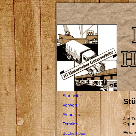
Startseite
Stü
Vorwort
Aktuelles
Jan Tr
Organi
Termine
Es wer
Büchertipps