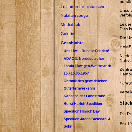
persön
Leitfaden für historische
Unsere
verfolg
Nutzfahrzeuge
Leider
Mediathek
Dies i
Galerie
Die U
Geschichte
HAMBU
Uns Uwe - Ruhe in Frieden!
Nieder
ADAC 1. Norddeutscher
Nahve
Lastkraftwagen-Wettbewerb
Zentra
15.+16.05.1957
Hambu
Chronik des gewerblichen
Fuhru
Güterfernverkehrs
Vertei
Kapitäne der Landstraße
Stüc
Horst Harloff Spedition
Spedition Hinrich Bay
De
Die
Spedition Jacob Basedahl &
Erst 19
Sohn