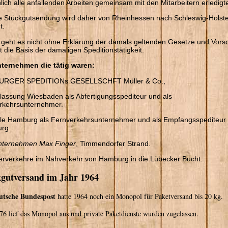
lich alle anfallenden Arbeiten gemeinsam mit den Mitarbeitern erledigt
 Stückgutsendung wird daher von Rheinhessen nach Schleswig-Holste
t.
 geht es nicht ohne Erklärung der damals geltenden Gesetze und Vorsc
st die Basis der damaligen Speditionstätigkeit.
nternehmen die tätig waren:
RGER SPEDITIONs GESELLSCHFT Müller & Co.,
lassung Wiesbaden als Abfertigungsspediteur und als
rkehrsunternehmer.
le Hamburg als Fernverkehrsunternehmer und als Empfangsspediteur 
rg.
nternehmen Max Finger
, Timmendorfer Strand.
lerverkehre im Nahverkehr von Hamburg in die Lübecker Bucht.
kgutversand im Jahr 1964
utsche Bundespost
hatte 1964 noch ein Monopol für Paketversand bis 20 kg.
76 lief das Monopol aus und private Paketdienste wurden zugelassen.