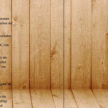
sender-
neben der
schalter
it, von
st am
icher
 ein
ngabe im
n die
folgt
of