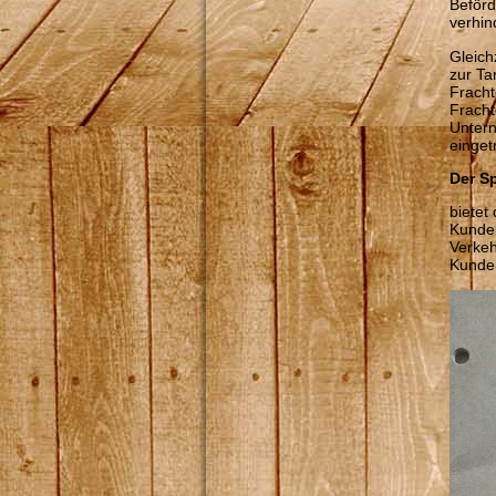
Beförd
verhin
Gleich
zur Ta
Fracht
Fracht
Untern
einge
Der S
bietet
Kunden
Verkeh
Kunden