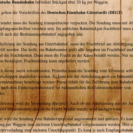
utsche Bundesbahn
befördert Stückgut über 20 kg per Waggon.
Deutschen Eisenbahn Gütertarifs (DEGT)
 gelten die Vorschriften des
.
rsender muss die Sendung transportsicher verpacken. Die Sendung muss mit Ab
fangsanschriften versehen sein. Im amtlichen Bahnstückgut-frachtbrief muss 
ift auch der Bestimmungsbahnhof angegeben sein.
lieferung der Sendung am Güterbahnhof, muss der Frachtbrief am Abfertigungs
üft werden. Das heißt, ein Bahnbeamter prüft alle Angaben im Frachtbrief und
et die Frachtkosten. Dann muss die Fracht an der Kasse bezahlt werden. Nur m
se bestätigter, Frachtzahlung kann angeliefert werden.
ch dieser, meist zeitraubenden, Prozedur kann die Sendung vom Versender selb
tschuppen angeliefert werden. Es kann mit der Anlieferung auch ein bahnamtl
runternehmer beauftragt werden. Dieser erhält für die Zuführung zum Bahnhof
t nach dem Einheitsgebührentarif für bahnamtlichen Rollfuhrunternehmer vom
er.
lieferung wird die Verpackung überprüft. Auch ob die Adressierung mit der A
rief übereinstimmt und ob die Fracht bezahlt wurde, wird nachgewiesen.
tzt wird die Sendung vom Bahnhofspersonal angenommen und quittiert. Es kan
ung per Waggon zum nächsten Umschlagbahnhof vorgenommen werden. Hier er
eiterverladung zum nächsten Umschlagspunkt. Es kann je nach Empfangsbahnh