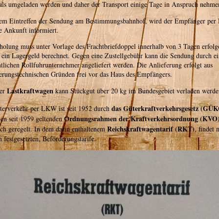
ls umgeladen werden und daher der Transport einige Tage in Anspruch nehme
em Eintreffen der Sendung am Bestimmungsbahnhof, wird der Empfänger per 
e Ankunft informiert.
olung muss unter Vorlage des Frachtbriefdoppel innerhalb von 3 Tagen erfolg
 ein Lagergeld berechnet. Gegen eine Zustellgebühr kann die Sendung durch e
lichen Rollfuhrunternehmer angeliefert werden. Die Anlieferung erfolgt aus
erungstechnischen Gründen frei vor das Haus des Empfängers.
Lastkraftwagen
er
kann Stückgut über 20 kg im Bundesgebiet verladen werde
das Güterkraftverkehrsgesetz (GÜ
terverkehr per LKW ist seit 1952 durch
Ordnungsrahmen der Kraftverkehrsordnung (KVO
en seit 1959 geltenden
Reichskraftwagentarif (RKT)
ich geregelt. In dem darin enthaltenem
, findet 
ch festgesetzten, Beförderungstarife.