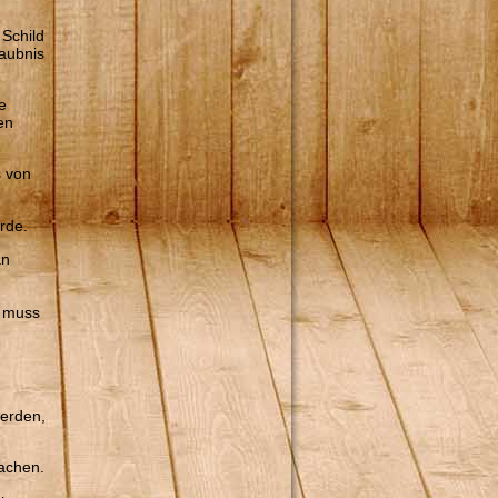
 Schild
aubnis
e
en
s von
rde.
an
, muss
werden,
wachen.